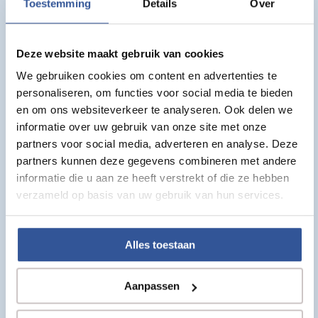
Toestemming
Details
Over
weloverwogen beslissing kunt maken.
De voordelen van kunstgras
Deze website maakt gebruik van cookies
Kunstgras is een uitstekende optie voor jou als je op
We gebruiken cookies om content en advertenties te
zoek bent naar een onderhoudsarme oplossing met een
personaliseren, om functies voor social media te bieden
altijd groene uitstraling. Het vereist geen water,
en om ons websiteverkeer te analyseren. Ook delen we
bemesting of maaien, waardoor je tijd en geld bespaart
informatie over uw gebruik van onze site met onze
op de lange termijn. Bovendien is kunstgras duurzaam
partners voor social media, adverteren en analyse. Deze
en kan het extreme weersomstandigheden weerstaan,
partners kunnen deze gegevens combineren met andere
waardoor het een ideale keuze is voor zowel particuliere
informatie die u aan ze heeft verstrekt of die ze hebben
tuinen als openbare ruimtes. En het belangrijkste?
verzameld op basis van uw gebruik van hun services.
Kunstgras is tegenwoordig nauwelijks te onderscheiden
van echt gras.
Alles toestaan
De voordelen van echt gras
Aanpassen
Echt gras, aan de andere kant, biedt een natuurlijke
uitstraling en gevoel dat moeilijk volledig na te bootsen