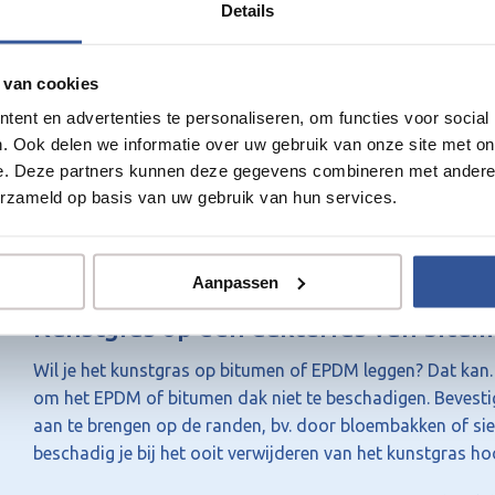
Details
Kunstgras op stabilisé
 van cookies
Stabilisé is zand gemengd met 125 á 150kg cement per m³
ent en advertenties te personaliseren, om functies voor social
Kunstgras op een (dak)terras van bet
. Ook delen we informatie over uw gebruik van onze site met on
e. Deze partners kunnen deze gegevens combineren met andere i
Het kunstgras kan direct op het beton van het (dak)terra
erzameld op basis van uw gebruik van hun services.
is. Gebruik speciale drainpannels om een goede waterafvo
kunstgras kit of gewoon op de hoeken wat zwaardere bloe
vaakst gebruikt.
Aanpassen
Kunstgras op een dakterras van bitu
Wil je het kunstgras op bitumen of EPDM leggen? Dat kan. 
om het EPDM of bitumen dak niet te beschadigen. Bevesti
aan te brengen op de randen, bv. door bloembakken of sier
beschadig je bij het ooit verwijderen van het kunstgras h