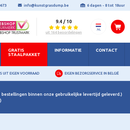
0673
info@kunstgrasdump.be
6 dagen - 8 tot 18uur
9.4 / 10
.NL
uit 164 beoordelingen
GRATIS
INFORMATIE
CONTACT
STAALPAKKET
S UIT EIGEN VOORRAAD
EIGEN BEZORGSERVICE IN BELGIË
bestellingen binnen onze gebruikelijke levertijd geleverd.)
)