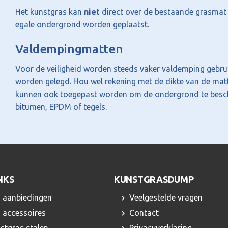
Het kunstgras kan
niet
direct over de bestaande grasmat 
egale ondergrond worden geplaatst.
Valdempingmatten
Voor de veiligheid worden steeds vaker valdemping gebr
worden gelegd. Hou wel rekening met de dikte van de matt
kunnen ook toegepast worden om de ondergrond te bescher
bitumen, EPDM of tegels.
NKS
KUNSTGRASDUMP
 aanbiedingen
Veelgestelde vragen
 accessoires
Contact