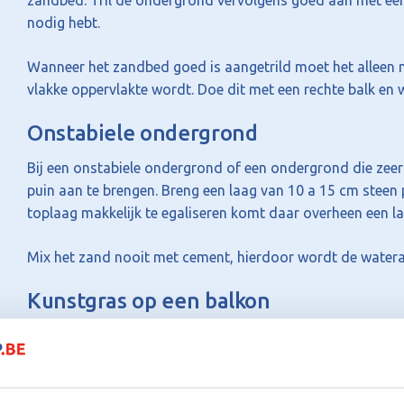
zandbed. Tril de ondergrond vervolgens goed aan met een 
nodig hebt.
Wanneer het zandbed goed is aangetrild moet het alleen
vlakke oppervlakte wordt. Doe dit met een rechte balk en 
Onstabiele ondergrond
Bij een onstabiele ondergrond of een ondergrond die zeer 
puin aan te brengen. Breng een laag van 10 a 15 cm steen 
toplaag makkelijk te egaliseren komt daar overheen een l
Mix het zand nooit met cement, hierdoor wordt de watera
Kunstgras op een balkon
Bij een dakterras en balkon is het belangrijk dat het wat
balkons is hier al rekening gehouden tijdens de bouw. H
beton gelegd worden. Wanneer de waterafvoer slecht is op
beschikbaar.