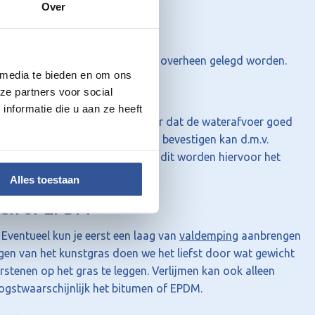
Over
. Het kunstgras kan daar direct overheen gelegd worden.
 media te bieden en om ons
on
ze partners voor social
nformatie die u aan ze heeft
s gelegd worden, zorg er wel voor dat de waterafvoer goed
er te garanderen. Het kunstgras bevestigen kan d.m.v.
mbakken, potten of sierstenen dit worden hiervoor het
Alles toestaan
men of EPDM
Eventueel kun je eerst een laag van
valdemping
aanbrengen
gen van het kunstgras doen we het liefst door wat gewicht
stenen op het gras te leggen. Verlijmen kan ook alleen
oogstwaarschijnlijk het bitumen of EPDM.