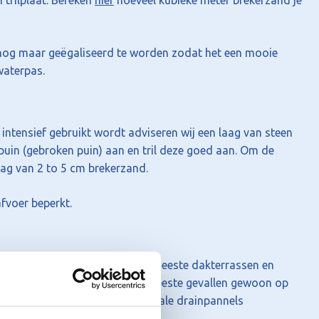
trilplaat. Bereken
hier
hoeveel kubieke meter brekerzand je
 nog maar geëgaliseerd te worden zodat het een mooie
waterpas.
intensief gebruikt wordt adviseren wij een laag van steen
puin (gebroken puin) aan en tril deze goed aan. Om de
aag van 2 to 5 cm brekerzand.
fvoer beperkt.
er goed wordt afgevoerd. Bij de meeste dakterrassen en
et kunstgras kan daarom in de meeste gevallen gewoon op
 een balkon zijn hiervoor speciale drainpannels