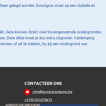
heen gelegd worden. Kunstgras moet op een stabiele en
uikt. Deze kunnen direct over bovengenoemde ondergronden
en. Deze dikte moet je dus extra uitgraven. Valdemping
men of uit te vlakken, bv. bij een ondergrond van
CONTACTEER ONS
info@kunstgrasdump.be
+31(0) 651870673