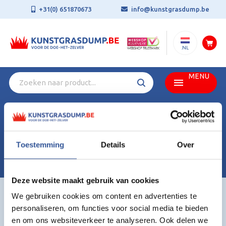
+31(0) 651870673
info@kunstgrasdump.be
.NL
MENU
🌞 Zomervakantie = >>>15% korting op alle kunstgrassen<<<
(tijdens onze vakantie worden er geen bestellingen geleverd.
Vanaf 11 augustus gaan we weer aan de slag en worden alle
bestellingen binnen onze gebruikelijke levertijd geleverd.)
Toestemming
Details
Over
Gebruik kortingscode: ZOMER26 (Actie: 23 juli t/m 10
augustus.)
👉 Meer informatie? Ga naar onze pagina 'Aanbiedingen'.
Deze website maakt gebruik van cookies
We gebruiken cookies om content en advertenties te
Home
Essen
personaliseren, om functies voor social media te bieden
en om ons websiteverkeer te analyseren. Ook delen we