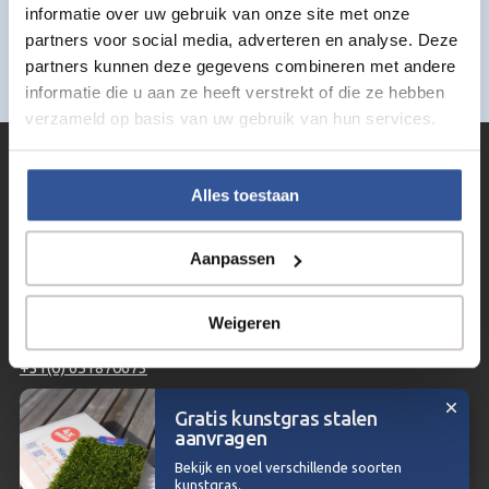
Geen producten gevonden die aan je zoekcriteria
informatie over uw gebruik van onze site met onze
voldoen.
partners voor social media, adverteren en analyse. Deze
partners kunnen deze gegevens combineren met andere
informatie die u aan ze heeft verstrekt of die ze hebben
verzameld op basis van uw gebruik van hun services.
Alles toestaan
De kunstgras shop voor de doe-het-zelver!
Aanpassen
CONTACTEER ONS
Weigeren
info@kunstgrasdump.be
+31(0) 651870673
Gratis kunstgras stalen
aanvragen
Copyright © 2026 | Kunstgrasdump.be - Voor de doe-het-zelver
Bekijk en voel verschillende soorten
kunstgras.