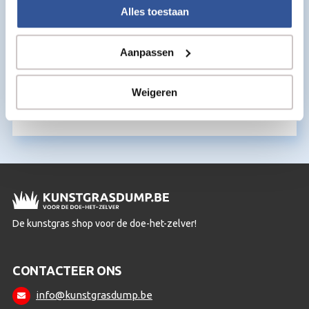
Alles toestaan
Aanpassen
Instrooizand voor Kunstgras – 25 kg
€
13,95
Weigeren
per m2
De kunstgras shop voor de doe-het-zelver!
CONTACTEER ONS
info@kunstgrasdump.be