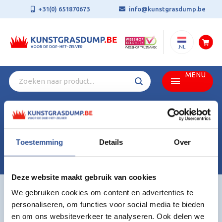
+31(0) 651870673
info@kunstgrasdump.be
.NL
MENU
🌞 Zomervakantie = >>>15% korting op alle kunstgrassen<<<
(tijdens onze vakantie worden er geen bestellingen geleverd.
Vanaf 11 augustus gaan we weer aan de slag en worden alle
bestellingen binnen onze gebruikelijke levertijd geleverd.)
Toestemming
Details
Over
Gebruik kortingscode: ZOMER26 (Actie: 23 juli t/m 10
augustus.)
👉 Meer informatie? Ga naar onze pagina 'Aanbiedingen'.
Deze website maakt gebruik van cookies
We gebruiken cookies om content en advertenties te
Home
Kunstgras Bezem – 45 cm Breed
personaliseren, om functies voor social media te bieden
en om ons websiteverkeer te analyseren. Ook delen we