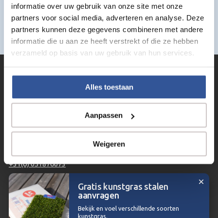
Geen producten gevonden die aan je zoekcriteria
informatie over uw gebruik van onze site met onze
voldoen.
partners voor social media, adverteren en analyse. Deze
partners kunnen deze gegevens combineren met andere
informatie die u aan ze heeft verstrekt of die ze hebben
verzameld op basis van uw gebruik van hun services.
Alles toestaan
De kunstgras shop voor de doe-het-zelver!
Aanpassen
CONTACTEER ONS
Weigeren
info@kunstgrasdump.be
+31(0) 651870673
Gratis kunstgras stalen
aanvragen
Copyright © 2026 | Kunstgrasdump.be - Voor de doe-het-zelver
Bekijk en voel verschillende soorten
kunstgras.