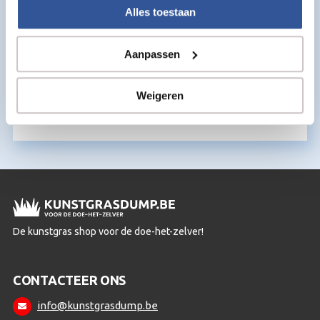
Alles toestaan
Aanpassen
Kunstgraslijm Ultrafix – 500 ml
€
34,95
Weigeren
per m2
De kunstgras shop voor de doe-het-zelver!
CONTACTEER ONS
info@kunstgrasdump.be