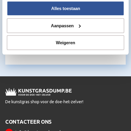
Alles toestaan
Aanpassen
Kunststof drainpanels voor kunstgras
Weigeren
€
26,95
per m2
De kunstgras shop voor de doe-het-zelver!
CONTACTEER ONS