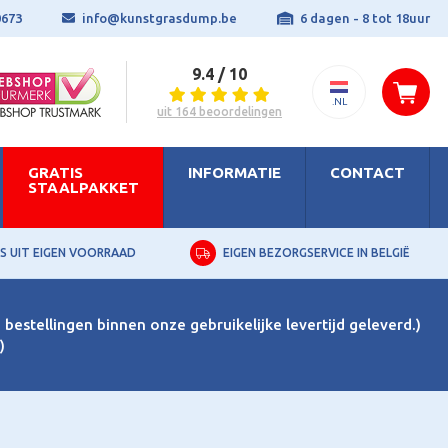
0673
info@kunstgrasdump.be
6 dagen - 8 tot 18uur
9.4 / 10
.NL
uit 164 beoordelingen
GRATIS
INFORMATIE
CONTACT
STAALPAKKET
S UIT EIGEN VOORRAAD
EIGEN BEZORGSERVICE IN BELGIË
bestellingen binnen onze gebruikelijke levertijd geleverd.)
)