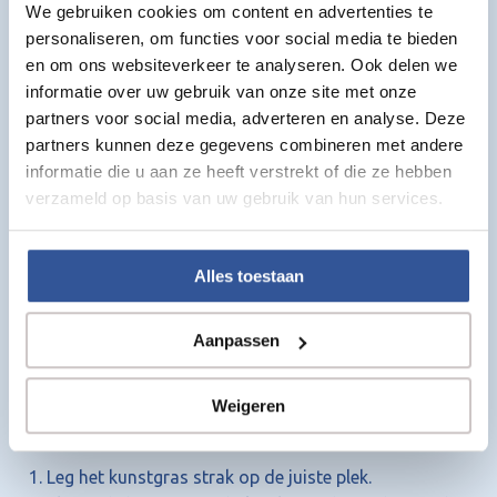
We gebruiken cookies om content en advertenties te
Type:
U-vormige bevestigingshaak
personaliseren, om functies voor social media te bieden
Lengte:
20 cm
en om ons websiteverkeer te analyseren. Ook delen we
Toepassing:
Vastzetten van kunstgras
informatie over uw gebruik van onze site met onze
Verkoop:
Per stuk
partners voor social media, adverteren en analyse. Deze
partners kunnen deze gegevens combineren met andere
Aantal haken berekenen
informatie die u aan ze heeft verstrekt of die ze hebben
verzameld op basis van uw gebruik van hun services.
Voor het juiste aantal bevestigingshaken:
👉
Neem de omtrek van de oppervlakte en
vermenigvuldig deze met 2.
Alles toestaan
Deze bevestigingshaken zijn onmisbaar voor een nette en
duurzame installatie van kunstgras.
Aanpassen
Installatietips
Weigeren
Zo plaats je de bevestigingshaken:
Leg het kunstgras strak op de juiste plek.