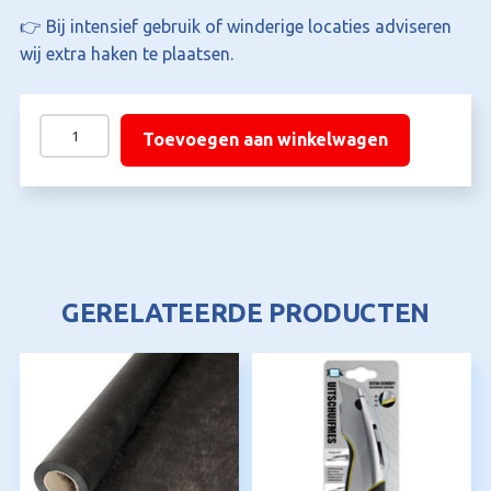
👉 Bij intensief gebruik of winderige locaties adviseren
wij extra haken te plaatsen.
Bevestigingshaken
Toevoegen aan winkelwagen
voor
kunstgras
–
20
cm
(per
GERELATEERDE PRODUCTEN
stuk)
aantal