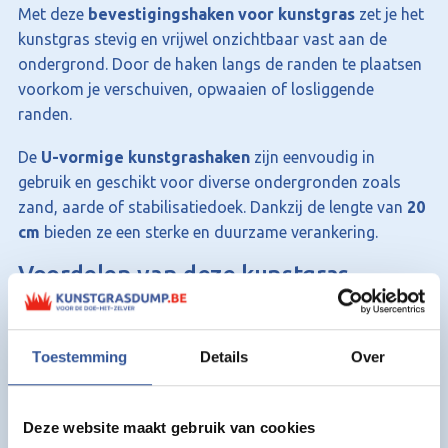
Met deze
bevestigingshaken voor kunstgras
zet je het
kunstgras stevig en vrijwel onzichtbaar vast aan de
ondergrond. Door de haken langs de randen te plaatsen
voorkom je verschuiven, opwaaien of losliggende
randen.
De
U-vormige kunstgrashaken
zijn eenvoudig in
gebruik en geschikt voor diverse ondergronden zoals
zand, aarde of stabilisatiedoek. Dankzij de lengte van
20
cm
bieden ze een sterke en duurzame verankering.
Voordelen van deze kunstgras
bevestigingshaken:
Onzichtbare bevestiging van kunstgras
Toestemming
Details
Over
Zorgt voor een strak en stabiel resultaat
Eenvoudig te plaatsen
Deze website maakt gebruik van cookies
Productspecificaties: