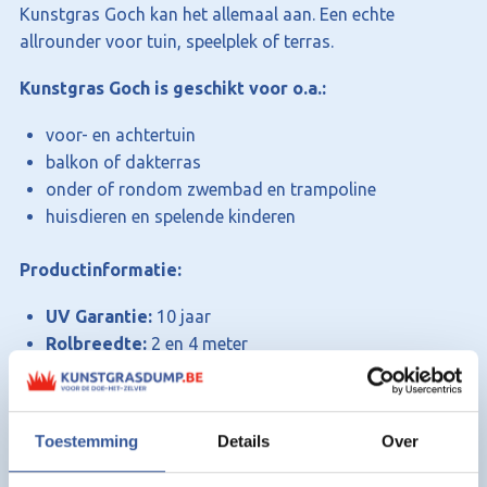
Kunstgras Goch kan het allemaal aan. Een echte
allrounder voor tuin, speelplek of terras.
Kunstgras Goch is geschikt voor o.a.:
voor- en achtertuin
balkon of dakterras
onder of rondom zwembad en trampoline
huisdieren en spelende kinderen
Productinformatie:
UV Garantie:
10 jaar
Rolbreedte:
2 en 4 meter
Poolhoogte:
40 mm
Kleur:
Meerkleurig
Vezelvorm:
Rechthoekvormig, Wafelvormig
Toestemming
Details
Over
Deling:
3/8″
Totaal gewicht:
2409 gr/m²