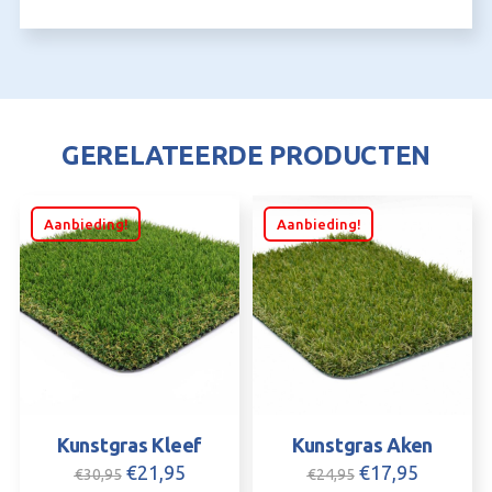
GERELATEERDE PRODUCTEN
Aanbieding!
Aanbieding!
Kunstgras Kleef
Kunstgras Aken
Oorspronkelijke
Huidige
Oorspronkelijk
Huidige
€
21,95
€
17,95
€
30,95
€
24,95