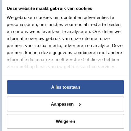
Non-direction:
ja
Deze website maakt gebruik van cookies
Instrooizand:
Niet noodzakelijk, wel aan te raden 5
We gebruiken cookies om content en advertenties te
kg per m²
personaliseren, om functies voor social media te bieden
Waterdoorlaat:
60 liter/min/m²
en om ons websiteverkeer te analyseren. Ook delen we
informatie over uw gebruik van onze site met onze
Ons kunstgras is non-infill
partners voor social media, adverteren en analyse. Deze
partners kunnen deze gegevens combineren met andere
Oudere en goedkopere kunstgras varianten worden
informatie die u aan ze heeft verstrekt of die ze hebben
ingestrooid met instrooizand om de kunstgras sprieten
verzameld op basis van uw gebruik van hun services.
overeind te houden, dat is bij ons kunstgras niet nodig.
Wij geven echter wel de voorkeur aan instrooien met
instrooizand (5 kg per m²) omdat het vele andere
Alles toestaan
belangrijke voordelen kent. Wij gebruiken instrooizand
(kwartszand). Deze zorgt ervoor dat het kunstgras mooi
Aanpassen
strak blijft liggen en koelt ook het kunstgras in warme
zomermaanden.
Weigeren