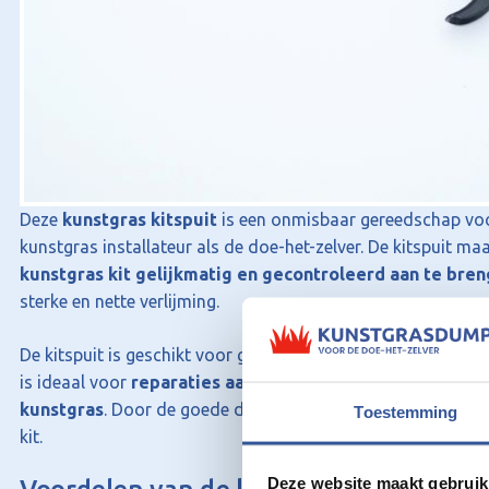
Deze
kunstgras kitspuit
is een onmisbaar gereedschap voo
kunstgras installateur als de doe-het-zelver. De kitspuit m
kunstgras kit gelijkmatig en gecontroleerd aan te bre
sterke en nette verlijming.
De kitspuit is geschikt voor gebruik in combinatie met
kunst
is ideaal voor
reparaties aan kunstgras
of het
verlijmen
kunstgras
. Door de goede dosering werkt u nauwkeurig en 
Toestemming
kit.
Deze website maakt gebruik