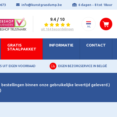
0673
info@kunstgrasdump.be
6 dagen - 8 tot 18uur
9.4 / 10
.NL
uit 164 beoordelingen
GRATIS
INFORMATIE
CONTACT
STAALPAKKET
S UIT EIGEN VOORRAAD
EIGEN BEZORGSERVICE IN BELGIË
bestellingen binnen onze gebruikelijke levertijd geleverd.)
)