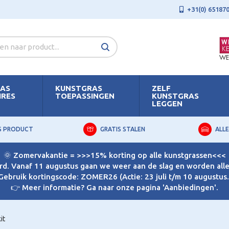
+31(0) 65187
AS
KUNSTGRAS
ZELF
IRES
TOEPASSINGEN
KUNSTGRAS
LEGGEN
S PRODUCT
GRATIS STALEN
ALLE
🌞 Zomervakantie = >>>15% korting op alle kunstgrassen<<<
d. Vanaf 11 augustus gaan we weer aan de slag en worden alle 
Gebruik kortingscode: ZOMER26 (Actie: 23 juli t/m 10 augustus.
👉 Meer informatie? Ga naar onze pagina 'Aanbiedingen'.
it