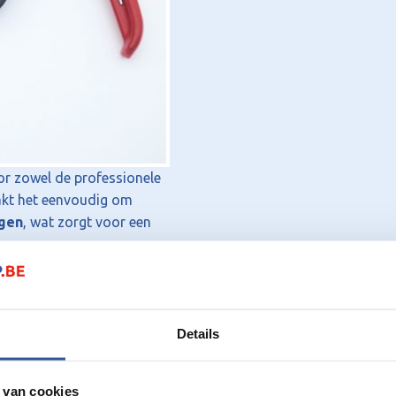
aantal
r zowel de professionele
aakt het eenvoudig om
ngen
, wat zorgt voor een
gras kit (lijmpatroon)
en
 van meerdere stukken
voorkomt u verspilling van
Details
 van cookies