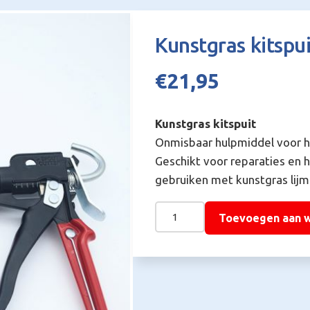
Kunstgras kitspui
€
21,95
Kunstgras kitspuit
Onmisbaar hulpmiddel voor he
Geschikt voor reparaties en 
gebruiken met kunstgras lij
Kunstgras
Toevoegen aan 
kitspuit
–
voor
kunstgras
kit