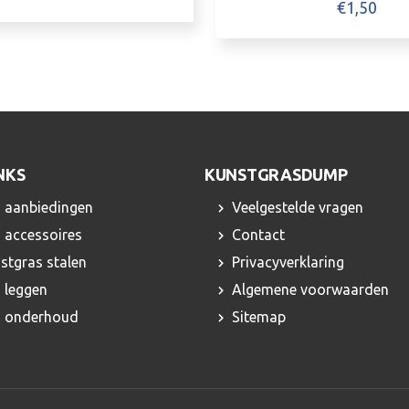
€
1,50
NKS
KUNSTGRASDUMP
 aanbiedingen
Veelgestelde vragen
 accessoires
Contact
nstgras stalen
Privacyverklaring
 leggen
Algemene voorwaarden
s onderhoud
Sitemap