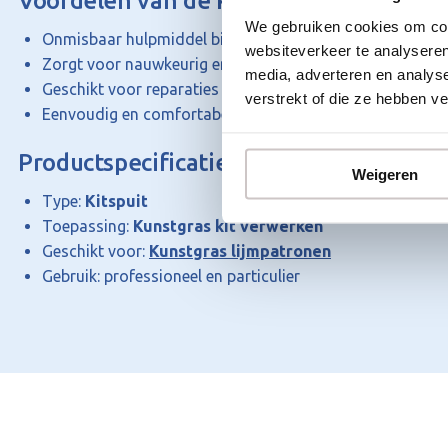
Voordelen van de kunstgras kitspuit:
We gebruiken cookies om cont
Onmisbaar hulpmiddel bij kunstgras installatie
websiteverkeer te analyseren
Zorgt voor nauwkeurig en gelijkmatig aanbrengen van ki
media, adverteren en analys
Geschikt voor reparaties en het verlijmen van naden
verstrekt of die ze hebben v
Eenvoudig en comfortabel in gebruik
Productspecificaties:
Weigeren
Type:
Kitspuit
Toepassing:
Kunstgras kit verwerken
Geschikt voor:
Kunstgras lijmpatronen
Gebruik: professioneel en particulier