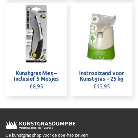
Kunstgras Mes –
Instrooizand voor
Inclusief 5 Mesjes
Kunstgras – 25 kg
€
8,95
€
13,95
De kunstgras shop voor de doe-het-zelver!