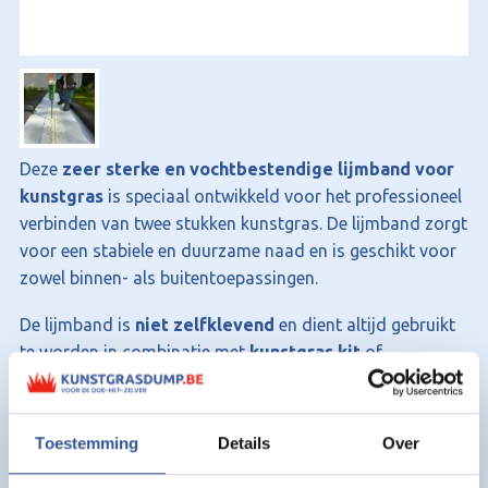
Deze
zeer sterke en vochtbestendige lijmband voor
kunstgras
is speciaal ontwikkeld voor het professioneel
verbinden van twee stukken kunstgras. De lijmband zorgt
voor een stabiele en duurzame naad en is geschikt voor
zowel binnen- als buitentoepassingen.
De lijmband is
niet zelfklevend
en dient altijd gebruikt
te worden in combinatie met
kunstgras kit
of
Ultrafix kunstgraslijm
. In combinatie met de juiste lijm
ontstaat een krachtige verbinding die bestand is tegen
vocht, temperatuurverschillen en intensief gebruik.
Toestemming
Details
Over
Voordelen van deze kunstgras