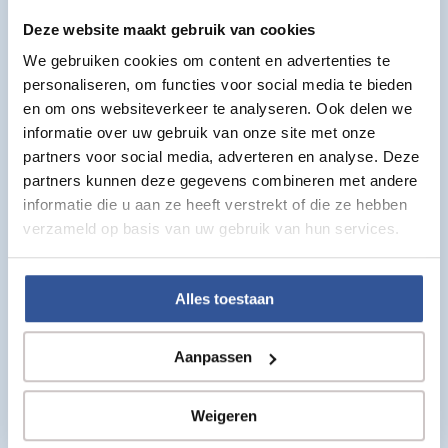
lijmband:
Deze website maakt gebruik van cookies
Speciaal gemaakt voor het verbinden van kunstgras
We gebruiken cookies om content en advertenties te
naden
personaliseren, om functies voor social media te bieden
Zeer sterk en vochtbestendig
en om ons websiteverkeer te analyseren. Ook delen we
Geschikt voor professioneel en particulier gebruik
informatie over uw gebruik van onze site met onze
Zorgt voor strakke en duurzame naden
partners voor social media, adverteren en analyse. Deze
partners kunnen deze gegevens combineren met andere
Productspecificaties:
informatie die u aan ze heeft verstrekt of die ze hebben
verzameld op basis van uw gebruik van hun services.
Type:
Kunstgras lijmband (niet zelfklevend)
Breedte:
20 cm
Verkoop:
Per strekkende meter
Alles toestaan
Toepassing:
Verlijmen van kunstgras naden
Benodigd:
Kunstgras kit of Ultrafix kunstgraslijm
Aanpassen
⚠️
Let op:
Weigeren
Deze lijmband is
niet zelfklevend