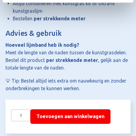
Altijd combineren met kunstgras kit of Ultrafix
kunstgraslijm
Bestellen
per strekkende meter
Advies & gebruik
Hoeveel lijmband heb ik nodig?
Meet de lengte van de naden tussen de kunstgrasdelen.
Bestel dit product
per strekkende meter
, gelijk aan de
totale lengte van de naden.
💡 Tip: Bestel altijd iets extra om nauwkeurig en zonder
onderbrekingen te kunnen werken.
Lijmband
Toevoegen aan winkelwagen
voor
kunstgras
–