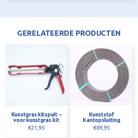
20
cm
breed
(per
GERELATEERDE PRODUCTEN
meter)
aantal
Kunstgras kitspuit –
Kunststof
voor kunstgras kit
Kantopsluiting
€
21,95
€
89,95