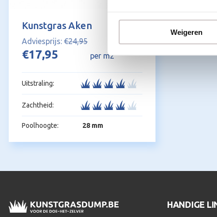
Kunstgras Aken
Weigeren
€
24,95
Oorspronkelijke
Huidige
€
17,95
per m2
prijs
prijs
was:
is:
Uitstraling:
€24,95.
€17,95.
Zachtheid:
Poolhoogte:
28 mm
HANDIGE LI