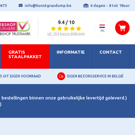
0673
info@kunstgrasdump.be
6 dagen - 8 tot 18uur
9.4 / 10
.NL
uit 164 beoordelingen
GRATIS
INFORMATIE
CONTACT
STAALPAKKET
S UIT EIGEN VOORRAAD
EIGEN BEZORGSERVICE IN BELGIË
bestellingen binnen onze gebruikelijke levertijd geleverd.)
)