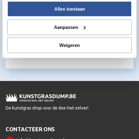
Alles toestaan
Aanpassen
Kunstgras Borstelmachine – 60 cm
Weigeren
€
310,00
per m2
De kunstgras shop voor de doe-het-zelver!
CONTACTEER ONS