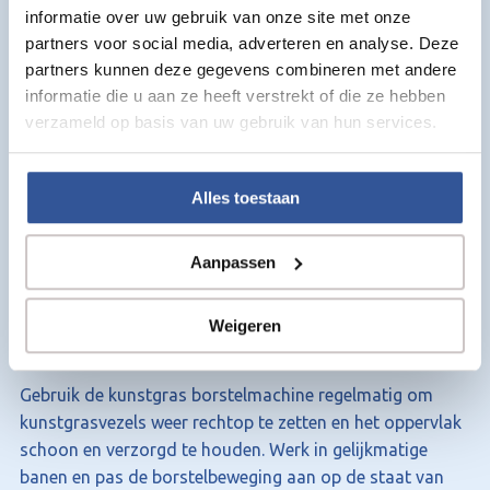
Duurzaam en professioneel onderhoud
informatie over uw gebruik van onze site met onze
partners voor social media, adverteren en analyse. Deze
Productspecificaties:
partners kunnen deze gegevens combineren met andere
informatie die u aan ze heeft verstrekt of die ze hebben
Product:
Kunstgras borstelmachine
verzameld op basis van uw gebruik van hun services.
Borstelbreedte:
60 cm
Borstel diameter:
26 cm
Aandrijving:
Elektrisch
Alles toestaan
Gewicht:
18 kg
Kleur:
Groen
Aanpassen
Toepassing:
Onderhoud en opborstelen van
kunstgras
Weigeren
Advies & Gebruik
Gebruik de kunstgras borstelmachine regelmatig om
kunstgrasvezels weer rechtop te zetten en het oppervlak
schoon en verzorgd te houden. Werk in gelijkmatige
banen en pas de borstelbeweging aan op de staat van