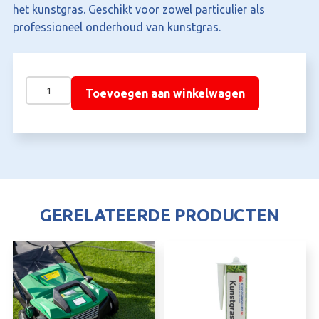
het kunstgras. Geschikt voor zowel particulier als
professioneel onderhoud van kunstgras.
Kunstgras
Toevoegen aan winkelwagen
Borstelmachine
–
60
cm
aantal
GERELATEERDE PRODUCTEN