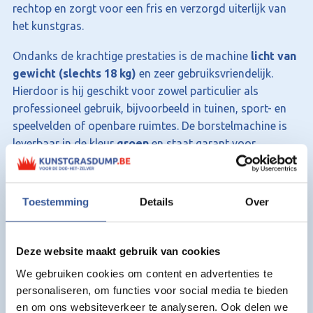
rechtop en zorgt voor een fris en verzorgd uiterlijk van
het kunstgras.
Ondanks de krachtige prestaties is de machine
licht van
gewicht (slechts 18 kg)
en zeer gebruiksvriendelijk.
Hierdoor is hij geschikt voor zowel particulier als
professioneel gebruik, bijvoorbeeld in tuinen, sport- en
speelvelden of openbare ruimtes. De borstelmachine is
leverbaar in de kleur
groen
en staat garant voor
langdurig en betrouwbaar gebruik.
Voordelen van de kunstgras
Toestemming
Details
Over
borstelmachine:
Elektrische borstelmachine voor kunstgras
Brede borstel van 60 cm voor efficiënt werken
Deze website maakt gebruik van cookies
Motor dicht bij de borstel voor extra stabiliteit
We gebruiken cookies om content en advertenties te
Geschikt voor groot oppervlak kunstgras
personaliseren, om functies voor social media te bieden
Lichtgewicht en gebruiksvriendelijk
en om ons websiteverkeer te analyseren. Ook delen we