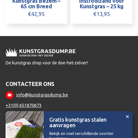
Kunstgras Bezem –
Instrooizand voor
65 cm Breed
Kunstgras – 25 kg
€
42,95
€
13,95
De kunstgras shop voor de doe-het-zelver!
CONTACTEER ONS
info@kunstgrasdump.be
+31(0) 651870673
Gratis kunstgras stalen
aanvragen
Copyright © 2026 | Kunstgrasdump.be - Voor de doe-het-zelver
Bekijk en voel verschillende soorten