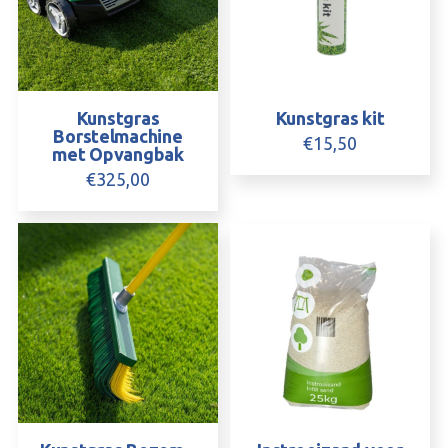
Kunstgras
Kunstgras kit
Borstelmachine
€
15,50
met Opvangbak
€
325,00