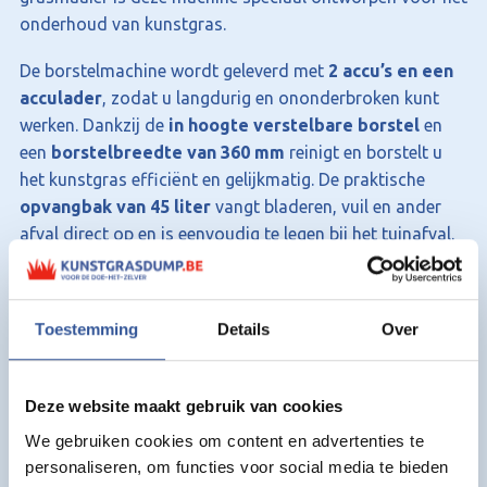
onderhoud van kunstgras.
De borstelmachine wordt geleverd met
2 accu’s en een
acculader
, zodat u langdurig en ononderbroken kunt
werken. Dankzij de
in hoogte verstelbare borstel
en
een
borstelbreedte van 360 mm
reinigt en borstelt u
het kunstgras efficiënt en gelijkmatig. De praktische
opvangbak van 45 liter
vangt bladeren, vuil en ander
afval direct op en is eenvoudig te legen bij het tuinafval.
Deze accu borstelmachine combineert gebruiksgemak,
mobiliteit en kracht en is ideaal voor zowel particulier als
Toestemming
Details
Over
professioneel gebruik.
Voordelen van de accu kunstgras
borstelmachine:
Deze website maakt gebruik van cookies
We gebruiken cookies om content en advertenties te
Volledig draadloos: geen kabels
personaliseren, om functies voor social media te bieden
Multifunctioneel: vegen, reinigen en borstelen