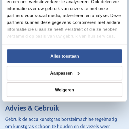
en om ons websiteverkeer te analyseren. Ook delen we
Inclusief 2 accu’s en acculader
informatie over uw gebruik van onze site met onze
In hoogte verstelbare borstel
partners voor social media, adverteren en analyse. Deze
Efficiënt werken dankzij 360 mm borstelbreedte
partners kunnen deze gegevens combineren met andere
Met opvangbak van 45 liter
informatie die u aan ze heeft verstrekt of die ze hebben
verzameld op basis van uw gebruik van hun services.
Productspecificaties:
Product:
Accu kunstgras borstelmachine met
Alles toestaan
opvangbak
Aandrijving:
Accu (draadloos)
Borstelbreedte:
360 mm
Aanpassen
Borstel:
In hoogte verstelbaar
Opvangbak:
45 liter
Weigeren
Inclusief:
2 accu’s en acculader
Advies & Gebruik
Gebruik de accu kunstgras borstelmachine regelmatig
om kunstgras schoon te houden en de vezels weer