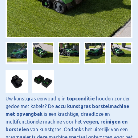
Uw kunstgras eenvoudig in
topconditie
houden zonder
gedoe met kabels? De
accu kunstgras borstelmachine
met opvangbak
is een krachtige, draadloze en
multifunctionele machine voor het
vegen, reinigen en
borstelen
van kunstgras. Ondanks het uiterlijk van een
grasmaaier is deze machine speciaal ontworpen voor het