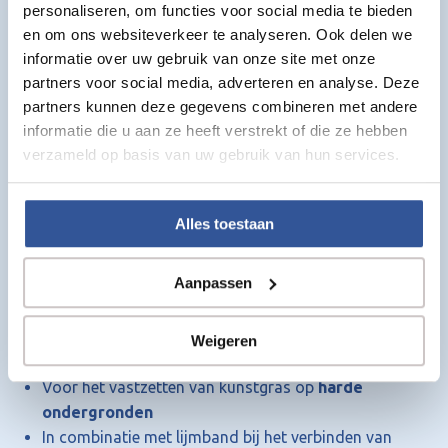
personaliseren, om functies voor social media te bieden
Toepassing:
Kunstgras verlijmen
en om ons websiteverkeer te analyseren. Ook delen we
Ondergronden: beton, tegels, daken, balkon en
informatie over uw gebruik van onze site met onze
andere harde ondergronden
partners voor social media, adverteren en analyse. Deze
partners kunnen deze gegevens combineren met andere
⚠️
Let op:
informatie die u aan ze heeft verstrekt of die ze hebben
verzameld op basis van uw gebruik van hun services.
Voor het verlijmen van naden is
altijd
lijmband
nodig
Niet geschikt als enige oplossing voor grote naden
Alles toestaan
zonder lijmband
Advies & gebruik
Aanpassen
Wanneer gebruik je kunstgras kit?
Weigeren
Voor het verlijmen van
kleine naden
Voor het vastzetten van kunstgras op
harde
ondergronden
In combinatie met lijmband bij het verbinden van