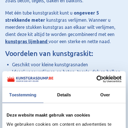
zoals beton, tegels, daken en balkons.
Met één tube kunstgraskit kunt u
ongeveer 5
strekkende meter
kunstgras verlijmen. Wanneer u
meerdere stukken kunstgras aan elkaar wilt verlijmen,
dient deze kit altijd te worden gecombineerd met een
kunstgras lijmband
voor een sterke en nette naad.
Voordelen van kunstgraskit:
Geschikt voor kleine kunstgrasnaden
Ideaal voor verlijmen op beton, tegels, dak en balkon
Sterke en duurzame hechting
Eenvoudig aan te brengen met een kitpistool
Toestemming
Details
Over
Productspecificaties:
Inhoud:
310 ml
Deze website maakt gebruik van cookies
Type:
Kunstgras kit
We gebruiken cookies om content en advertenties te
Verbruik:
± 5 strekkende meter per tube