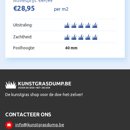
€
41,95
Oorspronkelijke
Huidige
€
28,95
per m2
prijs
prijs
was:
is:
Uitstraling:
€41,95.
€28,95.
Zachtheid:
Poolhoogte:
40 mm
De kunstgras shop voor de doe-het-zelver!
CONTACTEER ONS
info@kunstgrasdump.be