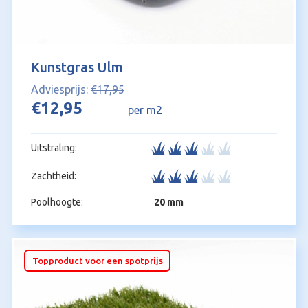
Kunstgras Ulm
€
17,95
Oorspronkelijke
Huidige
€
12,95
per m2
prijs
prijs
was:
is:
Uitstraling:
€17,95.
€12,95.
Zachtheid:
Poolhoogte:
20 mm
Topproduct voor een spotprijs