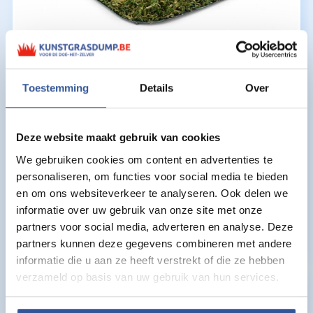
Toestemming
Details
Over
Kunstgras Kiel
€
27,95
Oorspronkelijke
Huidige
€
19,95
Deze website maakt gebruik van cookies
per m2
prijs
prijs
We gebruiken cookies om content en advertenties te
was:
is:
personaliseren, om functies voor social media te bieden
Uitstraling:
€27,95.
€19,95.
en om ons websiteverkeer te analyseren. Ook delen we
Zachtheid:
informatie over uw gebruik van onze site met onze
partners voor social media, adverteren en analyse. Deze
Poolhoogte:
35 mm
partners kunnen deze gegevens combineren met andere
informatie die u aan ze heeft verstrekt of die ze hebben
verzameld op basis van uw gebruik van hun services.
Zacht, fris en levensecht