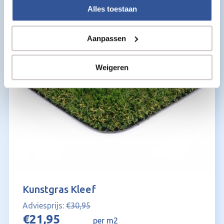
Alles toestaan
Aanpassen
Weigeren
Kunstgras Kleef
€
30,95
Oorspronkelijke
Huidige
€
21,95
per m2