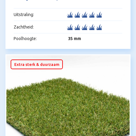
prijs
prijs
was:
is:
Uitstraling:
€30,95.
€21,95.
Zachtheid:
Poolhoogte:
35 mm
Extra sterk & duurzaam