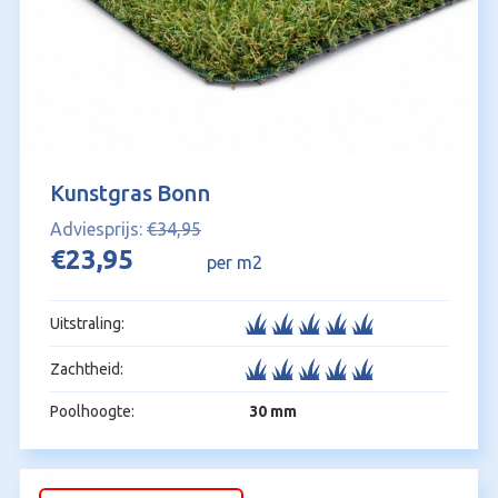
Kunstgras Bonn
€
34,95
Oorspronkelijke
Huidige
€
23,95
per m2
prijs
prijs
was:
is:
Uitstraling:
€34,95.
€23,95.
Zachtheid:
Poolhoogte:
30 mm