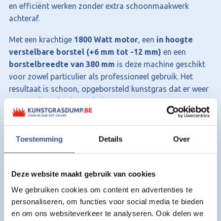
en efficiënt werken zonder extra schoonmaakwerk
achteraf.
Met een krachtige
1800 Watt motor
, een
in hoogte
verstelbare borstel (+6 mm tot -12 mm)
en een
borstelbreedte van 380 mm
is deze machine geschikt
voor zowel particulier als professioneel gebruik. Het
resultaat is schoon, opgeborsteld kunstgras dat er weer
verzorgd en als nieuw uitziet.
Voordelen van de kunstgras
borstelmachine met opvangbak:
Toestemming
Details
Over
Multifunctioneel: vegen, reinigen en borstelen
Inclusief opvangbak van 45 liter
Deze website maakt gebruik van cookies
Krachtige 1800 Watt motor
We gebruiken cookies om content en advertenties te
In hoogte verstelbare borstel
personaliseren, om functies voor social media te bieden
Efficiënt werken dankzij 380 mm borstelbreedte
en om ons websiteverkeer te analyseren. Ook delen we
Ideaal voor onderhoud van kunstgras