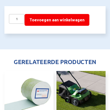
Kunstgras
Toevoegen aan winkelwagen
Borstelmachine
met
Opvangbak
aantal
GERELATEERDE PRODUCTEN