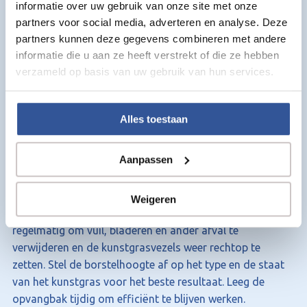
informatie over uw gebruik van onze site met onze
Productspecificaties:
partners voor social media, adverteren en analyse. Deze
partners kunnen deze gegevens combineren met andere
Product:
Kunstgras borstelmachine met opvangbak
informatie die u aan ze heeft verstrekt of die ze hebben
Vermogen:
1800 W
verzameld op basis van uw gebruik van hun services.
Borstelbreedte:
380 mm
Borstelhoogte:
Verstelbaar van +6 mm tot -12 mm
Opvangbak:
45 liter
Alles toestaan
Toepassing:
Vegen, reinigen en borstelen van
kunstgras
Aanpassen
Advies & Gebruik
Weigeren
Gebruik de kunstgras borstelmachine met opvangbak
regelmatig om vuil, bladeren en ander afval te
verwijderen en de kunstgrasvezels weer rechtop te
zetten. Stel de borstelhoogte af op het type en de staat
van het kunstgras voor het beste resultaat. Leeg de
opvangbak tijdig om efficiënt te blijven werken.