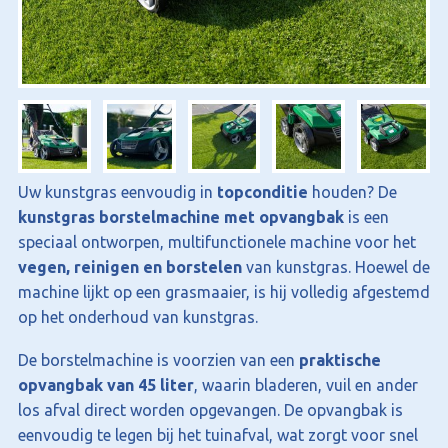
Uw kunstgras eenvoudig in
topconditie
houden? De
kunstgras borstelmachine met opvangbak
is een
speciaal ontworpen, multifunctionele machine voor het
vegen, reinigen en borstelen
van kunstgras. Hoewel de
machine lijkt op een grasmaaier, is hij volledig afgestemd
op het onderhoud van kunstgras.
De borstelmachine is voorzien van een
praktische
opvangbak van 45 liter
, waarin bladeren, vuil en ander
los afval direct worden opgevangen. De opvangbak is
eenvoudig te legen bij het tuinafval, wat zorgt voor snel