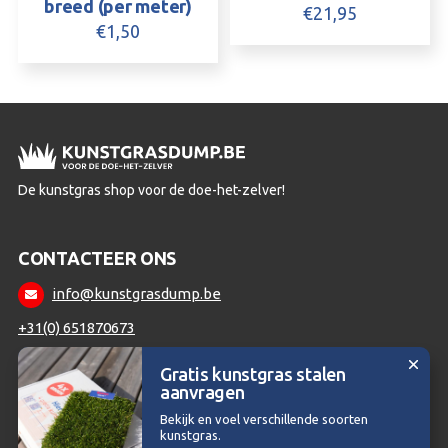
breed (per meter)
€
21,95
€
1,50
De kunstgras shop voor de doe-het-zelver!
CONTACTEER ONS
info@kunstgrasdump.be
+31(0) 651870673
Gratis kunstgras stalen
aanvragen
Copyright © 2026 | Kunstgrasdump.be - Voor de doe-het-zelver
Bekijk en voel verschillende soorten
kunstgras.